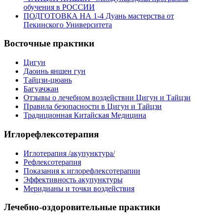
обучения в РОССИИ
ПОДГОТОВКА НА 1-4 Дуань мастерства от
Пекинского Университета
Восточные практики
Цигун
Даоинь яншен гун
Тайцзи-цюань
Багуачжан
Отзывы о лечебном воздействии Цигун и Тайцзи
Правила безопасности в Цигун и Тайцзи
Традиционная Китайская Медицина
Иглорефлексотерапия
Иглотерапия /акупунктура/
Рефлексотерапия
Показания к иглорефлексотерапии
Эффективность акупунктуры
Меридианы и точки воздействия
Лечебно-оздоровительные практики