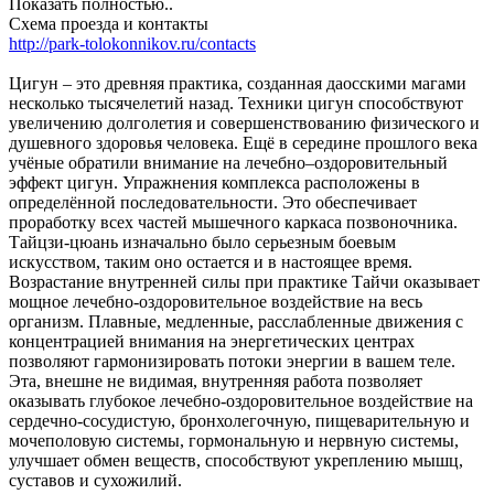
Показать полностью..
Схема проезда и контакты
http://park-tolokonnikov.ru/contacts
Цигун – это древняя практика, созданная даосскими магами
несколько тысячелетий назад. Техники цигун способствуют
увеличению долголетия и совершенствованию физического и
душевного здоровья человека. Ещё в середине прошлого века
учёные обратили внимание на лечебно–оздоровительный
эффект цигун. Упражнения комплекса расположены в
определённой последовательности. Это обеспечивает
проработку всех частей мышечного каркаса позвоночника.
Тайцзи-цюань изначально было серьезным боевым
искусством, таким оно остается и в настоящее время.
Возрастание внутренней силы при практике Тайчи оказывает
мощное лечебно-оздоровительное воздействие на весь
организм. Плавные, медленные, расслабленные движения с
концентрацией внимания на энергетических центрах
позволяют гармонизировать потоки энергии в вашем теле.
Эта, внешне не видимая, внутренняя работа позволяет
оказывать глубокое лечебно-оздоровительное воздействие на
сердечно-сосудистую, бронхолегочную, пищеварительную и
мочеполовую системы, гормональную и нервную системы,
улучшает обмен веществ, способствуют укреплению мышц,
суставов и сухожилий.