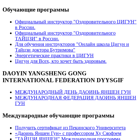
Обучающие программы
Официальный инструктор "Оздоровительного ЦИГУН"
в России.
Официальный инструктор "Оздоровительного
ТАЙЦЗИ" в России.
Для обучения инструкторов "Онлайн школа Цигун и
Тайцзи доктора Бутримова"
Энергетические практики в ЦИГУН
Цигун для Всех, кто хочет быть здоровым.
DAOYIN YANGSHENG GONG
INTERNATIONAL FEDERATION DYYSGIF
МЕЖДУНАРОДНЫЙ ДЕНЬ ДАОИНЬ ЯНШЕН ГУН
МЕЖДУНАРОДНАЯ ФЕДЕРАЦИЯ ДАОИНЬ ЯНШЕН
ГУН
Международные обучающие программы
Получить сертификат из Пекинского Университета
«Даоинь Яншен Гун» с профессором Ху Сяофэем
"ТАЙЦЗИ ЯНШЕН" Международная программа