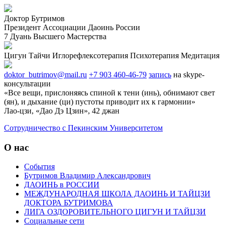
Доктор Бутримов
Президент Ассоциации Даоинь России
7 Дуань Высшего Мастерства
Цигун
Тайчи
Иглорефлексотерапия
Психотерапия
Медитация
doktor_butrimov@mail.ru
+7 903 460-46-79
запись
на skype-
консультации
«Все вещи, прислоняясь спиной к тени (инь), обнимают свет
(ян), и дыхание (ци) пустоты приводит их к гармонии»
Лао-цзи, «Дао Дэ Цзин», 42 джан
Cотрудничество с Пекинским Университетом
О нас
События
Бутримов Владимир Александрович
ДАОИНЬ в РОССИИ
МЕЖДУНАРОДНАЯ ШКОЛА ДАОИНЬ И ТАЙЦЗИ
ДОКТОРА БУТРИМОВА
ЛИГА ОЗДОРОВИТЕЛЬНОГО ЦИГУН И ТАЙЦЗИ
Социальные сети