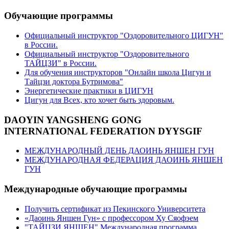
Обучающие программы
Официальный инструктор "Оздоровительного ЦИГУН"
в России.
Официальный инструктор "Оздоровительного
ТАЙЦЗИ" в России.
Для обучения инструкторов "Онлайн школа Цигун и
Тайцзи доктора Бутримова"
Энергетические практики в ЦИГУН
Цигун для Всех, кто хочет быть здоровым.
DAOYIN YANGSHENG GONG
INTERNATIONAL FEDERATION DYYSGIF
МЕЖДУНАРОДНЫЙ ДЕНЬ ДАОИНЬ ЯНШЕН ГУН
МЕЖДУНАРОДНАЯ ФЕДЕРАЦИЯ ДАОИНЬ ЯНШЕН
ГУН
Международные обучающие программы
Получить сертификат из Пекинского Университета
«Даоинь Яншен Гун» с профессором Ху Сяофэем
"ТАЙЦЗИ ЯНШЕН" Международная программа