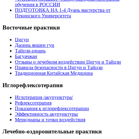
обучения в РОССИИ
ПОДГОТОВКА НА 1-4 Дуань мастерства от
Пекинского Университета
Восточные практики
Цигун
Даоинь яншен гун
Тайцзи-цюань
Багуачжан
Отзывы о лечебном воздействии Цигун и Тайцзи
Правила безопасности в Цигун и Тайцзи
Традиционная Китайская Медицина
Иглорефлексотерапия
Иглотерапия /акупунктура/
Рефлексотерапия
Показания к иглорефлексотерапии
Эффективность акупунктуры
Меридианы и точки воздействия
Лечебно-оздоровительные практики