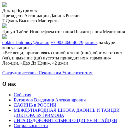
Доктор Бутримов
Президент Ассоциации Даоинь России
7 Дуань Высшего Мастерства
Цигун
Тайчи
Иглорефлексотерапия
Психотерапия
Медитация
doktor_butrimov@mail.ru
+7 903 460-46-79
запись
на skype-
консультации
«Все вещи, прислоняясь спиной к тени (инь), обнимают свет
(ян), и дыхание (ци) пустоты приводит их к гармонии»
Лао-цзи, «Дао Дэ Цзин», 42 джан
Cотрудничество с Пекинским Университетом
О нас
События
Бутримов Владимир Александрович
ДАОИНЬ в РОССИИ
МЕЖДУНАРОДНАЯ ШКОЛА ДАОИНЬ И ТАЙЦЗИ
ДОКТОРА БУТРИМОВА
ЛИГА ОЗДОРОВИТЕЛЬНОГО ЦИГУН И ТАЙЦЗИ
Социальные сети