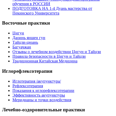
обучения в РОССИИ
ПОДГОТОВКА НА 1-4 Дуань мастерства от
Пекинского Университета
Восточные практики
Цигун
Даоинь яншен гун
Тайцзи-цюань
Багуачжан
Отзывы о лечебном воздействии Цигун и Тайцзи
Правила безопасности в Цигун и Тайцзи
Традиционная Китайская Медицина
Иглорефлексотерапия
Иглотерапия /акупунктура/
Рефлексотерапия
Показания к иглорефлексотерапии
Эффективность акупунктуры
Меридианы и точки воздействия
Лечебно-оздоровительные практики