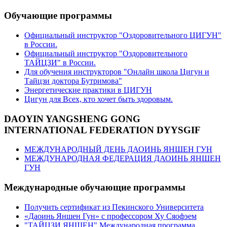
Обучающие программы
Официальный инструктор "Оздоровительного ЦИГУН"
в России.
Официальный инструктор "Оздоровительного
ТАЙЦЗИ" в России.
Для обучения инструкторов "Онлайн школа Цигун и
Тайцзи доктора Бутримова"
Энергетические практики в ЦИГУН
Цигун для Всех, кто хочет быть здоровым.
DAOYIN YANGSHENG GONG
INTERNATIONAL FEDERATION DYYSGIF
МЕЖДУНАРОДНЫЙ ДЕНЬ ДАОИНЬ ЯНШЕН ГУН
МЕЖДУНАРОДНАЯ ФЕДЕРАЦИЯ ДАОИНЬ ЯНШЕН
ГУН
Международные обучающие программы
Получить сертификат из Пекинского Университета
«Даоинь Яншен Гун» с профессором Ху Сяофэем
"ТАЙЦЗИ ЯНШЕН" Международная программа