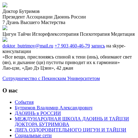
Доктор Бутримов
Президент Ассоциации Даоинь России
7 Дуань Высшего Мастерства
Цигун
Тайчи
Иглорефлексотерапия
Психотерапия
Медитация
doktor_butrimov@mail.ru
+7 903 460-46-79
запись
на skype-
консультации
«Все вещи, прислоняясь спиной к тени (инь), обнимают свет
(ян), и дыхание (ци) пустоты приводит их к гармонии»
Лао-цзи, «Дао Дэ Цзин», 42 джан
Cотрудничество с Пекинским Университетом
О нас
События
Бутримов Владимир Александрович
ДАОИНЬ в РОССИИ
МЕЖДУНАРОДНАЯ ШКОЛА ДАОИНЬ И ТАЙЦЗИ
ДОКТОРА БУТРИМОВА
ЛИГА ОЗДОРОВИТЕЛЬНОГО ЦИГУН И ТАЙЦЗИ
Социальные сети