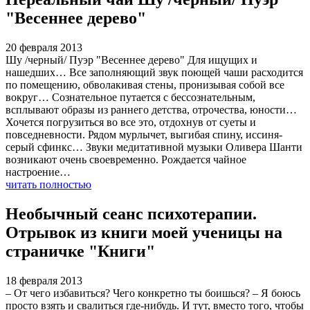
"Весеннее дерево"
20 февраля 2013
Шу /черный/ Пуэр "Весеннее дерево" Для ищущих и
нашедших… Все заполняющий звук поющей чаши расходится
по помещению, обволакивая стены, пронизывая собой все
вокруг… Сознательное путается с бессознательным,
всплывают образы из раннего детства, отрочества, юности…
Хочется погрузиться во все это, отдохнув от суеты и
повседневности. Рядом мурлычет, выгибая спину, иссиня-
серый сфинкс… Звуки медитативной музыки Оливера Шанти
возникают очень своевременно. Рождается чайное
настроение…
читать полностью
Необычный сеанс психотерапии.
Отрывок из книги моей ученицы на
страничке "Книги"
18 февраля 2013
– От чего избавиться? Чего конкретно ты боишься? – Я боюсь
просто взять и свалиться где-нибудь. И тут, вместо того, чтобы