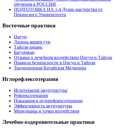
обучения в РОССИИ
ПОДГОТОВКА НА 1-4 Дуань мастерства от
Пекинского Университета
Восточные практики
Цигун
Даоинь яншен гун
Тайцзи-цюань
Багуачжан
Отзывы о лечебном воздействии Цигун и Тайцзи
Правила безопасности в Цигун и Тайцзи
Традиционная Китайская Медицина
Иглорефлексотерапия
Иглотерапия /акупунктура/
Рефлексотерапия
Показания к иглорефлексотерапии
Эффективность акупунктуры
Меридианы и точки воздействия
Лечебно-оздоровительные практики