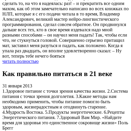
сделать то, на что я надеялась: раз! – и прекратить все одним
махом, как об этом замечательно написано во всех книжках по
НЛП, которые я с его подачи читала в то время, Владимир
Александрович, великий мастер нейро-лингвистического
программирования, сделал совсем обратное. Он продвинулся
дальше всех тех, кто в свое время издевался надо мной
разными способами – он научил меня падать! Так, чтобы если
что, не стукнуться головой. Совершенно серьезно притащил
мат, заставил меня разуться и падать, как положено. Когда я
упала раз двадцать, он вполне удовлетворенно сказал: – Ну
вот, теперь тебе нечего бояться
читать полностью
Как правильно питаться в 21 веке
31 января 2013
1.Здоровое питание с точки зрения качества жизни. 2.Система
питания с точки зрения долголетия. 3.Какие методы нам
необходимо применить, чтобы питание помогло быть
здоровым, жизнерадостным и отодвинуть старение.
4.Мудрость Востока. 5.Продукты энергетические. 6.Рецепты
Энергетического питания. 7.Здоровый Вам Мир. «Найдите
время для здоровья это единственное сокровище жизни» Поль
Брегг