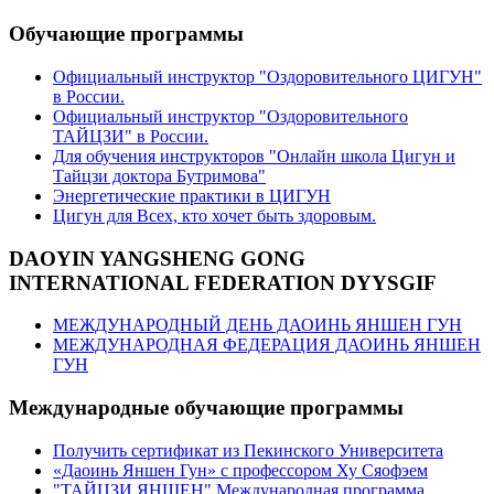
Обучающие программы
Официальный инструктор "Оздоровительного ЦИГУН"
в России.
Официальный инструктор "Оздоровительного
ТАЙЦЗИ" в России.
Для обучения инструкторов "Онлайн школа Цигун и
Тайцзи доктора Бутримова"
Энергетические практики в ЦИГУН
Цигун для Всех, кто хочет быть здоровым.
DAOYIN YANGSHENG GONG
INTERNATIONAL FEDERATION DYYSGIF
МЕЖДУНАРОДНЫЙ ДЕНЬ ДАОИНЬ ЯНШЕН ГУН
МЕЖДУНАРОДНАЯ ФЕДЕРАЦИЯ ДАОИНЬ ЯНШЕН
ГУН
Международные обучающие программы
Получить сертификат из Пекинского Университета
«Даоинь Яншен Гун» с профессором Ху Сяофэем
"ТАЙЦЗИ ЯНШЕН" Международная программа