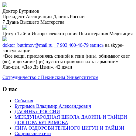
Доктор Бутримов
Президент Ассоциации Даоинь России
7 Дуань Высшего Мастерства
Цигун
Тайчи
Иглорефлексотерапия
Психотерапия
Медитация
doktor_butrimov@mail.ru
+7 903 460-46-79
запись
на skype-
консультации
«Все вещи, прислоняясь спиной к тени (инь), обнимают свет
(ян), и дыхание (ци) пустоты приводит их к гармонии»
Лао-цзи, «Дао Дэ Цзин», 42 джан
Cотрудничество с Пекинским Университетом
О нас
События
Бутримов Владимир Александрович
ДАОИНЬ в РОССИИ
МЕЖДУНАРОДНАЯ ШКОЛА ДАОИНЬ И ТАЙЦЗИ
ДОКТОРА БУТРИМОВА
ЛИГА ОЗДОРОВИТЕЛЬНОГО ЦИГУН И ТАЙЦЗИ
Социальные сети