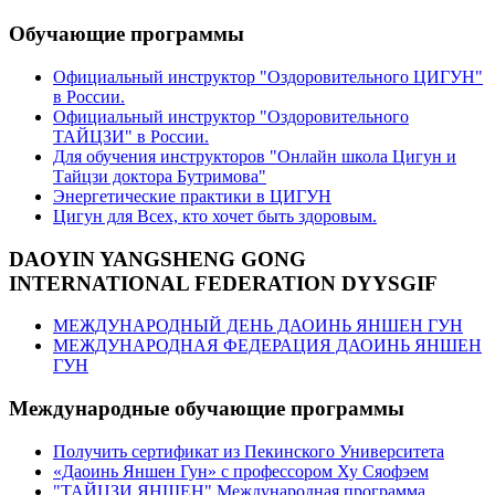
Обучающие программы
Официальный инструктор "Оздоровительного ЦИГУН"
в России.
Официальный инструктор "Оздоровительного
ТАЙЦЗИ" в России.
Для обучения инструкторов "Онлайн школа Цигун и
Тайцзи доктора Бутримова"
Энергетические практики в ЦИГУН
Цигун для Всех, кто хочет быть здоровым.
DAOYIN YANGSHENG GONG
INTERNATIONAL FEDERATION DYYSGIF
МЕЖДУНАРОДНЫЙ ДЕНЬ ДАОИНЬ ЯНШЕН ГУН
МЕЖДУНАРОДНАЯ ФЕДЕРАЦИЯ ДАОИНЬ ЯНШЕН
ГУН
Международные обучающие программы
Получить сертификат из Пекинского Университета
«Даоинь Яншен Гун» с профессором Ху Сяофэем
"ТАЙЦЗИ ЯНШЕН" Международная программа