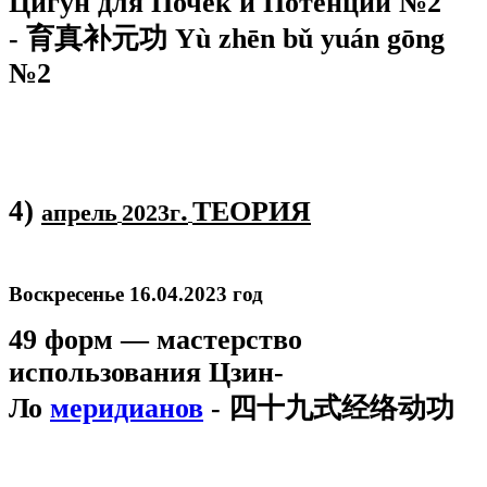
Цигун для Почек и Потенции №2
- 育真补元功 Yù zhēn bǔ yuán gōng
№2
4)
.
ТЕОРИЯ
апрель
2023г
Воскресенье 16.04.2023 год
49 форм — мастерство
использования Цзин-
Ло
меридианов
- 四十九式经络动功