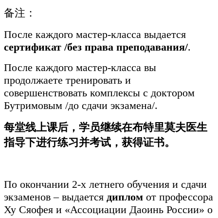
备注：
После каждого мастер-класса выдается
сертификат /без права преподавания/
.
После каждого мастер-класса вы
продолжаете тренировать и
совершенствовать комплексы с доктором
Бутримовым /до сдачи экзамена/.
每堂
线
上
课
后，学
员继续
在布特里莫夫医生
指
导
下
进
行
练习
并考
试
，
获
得
证书
。
По окончании 2-х летнего обучения и сдачи
экзаменов – выдается
диплом
от профессора
Ху Сяофея и «Ассоциации Даоинь России» о