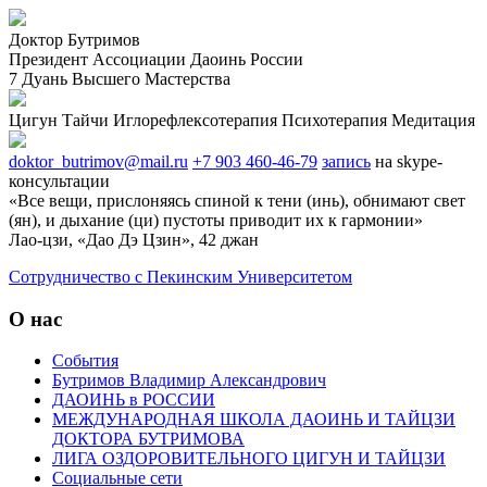
Доктор Бутримов
Президент Ассоциации Даоинь России
7 Дуань Высшего Мастерства
Цигун
Тайчи
Иглорефлексотерапия
Психотерапия
Медитация
doktor_butrimov@mail.ru
+7 903 460-46-79
запись
на skype-
консультации
«Все вещи, прислоняясь спиной к тени (инь), обнимают свет
(ян), и дыхание (ци) пустоты приводит их к гармонии»
Лао-цзи, «Дао Дэ Цзин», 42 джан
Cотрудничество с Пекинским Университетом
О нас
События
Бутримов Владимир Александрович
ДАОИНЬ в РОССИИ
МЕЖДУНАРОДНАЯ ШКОЛА ДАОИНЬ И ТАЙЦЗИ
ДОКТОРА БУТРИМОВА
ЛИГА ОЗДОРОВИТЕЛЬНОГО ЦИГУН И ТАЙЦЗИ
Социальные сети