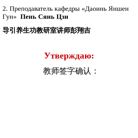
2. Преподаватель кафедры «Даоинь Яншен
Гун»
Пень Сянь Цзи
导引养生功教研室讲师
彭翔吉
Утверждаю:
教师签字确认：