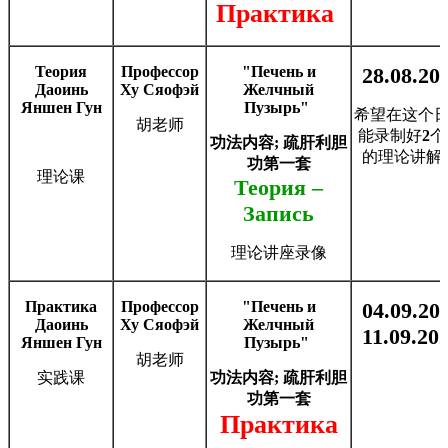
Практика
Теория
Профессор
"Печень и
28.08.202
Даоинь
Ху Сяофэй
Желчный
Яншен Гун
Пузырь"
希望在这个
胡老师
能录制好
2
个
功法内容
;
疏肝利胆
的理论讲解
功第一套
理论课
Теория –
Запись
理论讲座录像
Практика
Профессор
"Печень и
04.09.202
Даоинь
Ху Сяофэй
Желчный
11.09.202
Яншен Гун
Пузырь"
胡老师
实践课
功法内容
;
疏肝利胆
功第一套
Практика