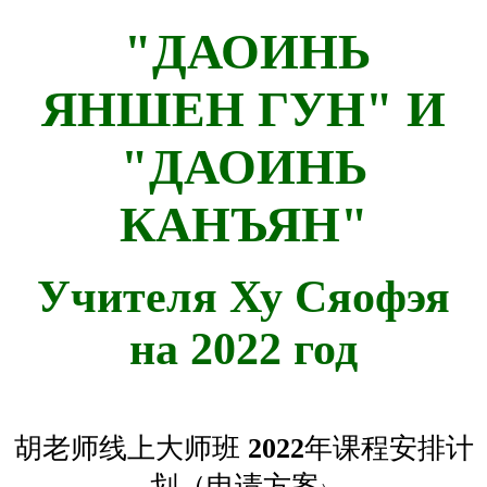
"ДАОИНЬ
ЯНШЕН ГУН" И
"ДАОИНЬ
КАНЪЯН"
Учителя Ху
Сяофэя
на 2022 год
胡老师线上大师班
2022
年课程安排计
划（申请方案