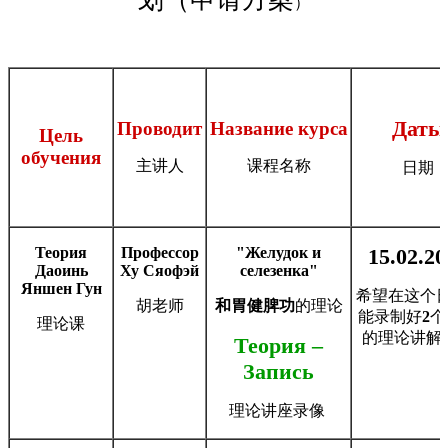
）
Даты
Проводит
Название курса
Цель
обучения
主讲人
课程名称
日期
Теория
Профессор
"Желудок и
15.02.20
Даоинь
Ху Сяофэй
селезенка"
Яншен Гун
希望在这个
胡老师
和胃健脾功
的理论
能录制好
2
个
理论课
的理论讲解
Теория –
Запись
理论讲座录像