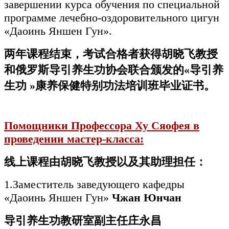
завершении курса обучения по специальной
программе лечебно-оздоровительного цигун
«Даоинь Яншен Гун».
两年
课
程
结
束，考
试
合格者
获
得胡晓飞教授
和俄
罗
斯
导
引养生功
协
会
联
合
颁发
的
«
导
引养
生功
»
康养保健特
别
功法培
训
班
毕业证书
。
Помощники Профессора Ху Сяофея в
проведении мастер-класса:
线
上
课
程由胡晓飞教授以及其助理担任：
1.Заместитель заведующего кафедры
«Даоинь Яншен Гун»
Чжан Юнчан
导
引养生功教研室副主任庄永昌