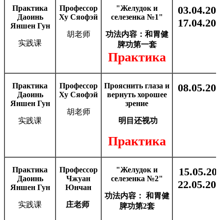
Практика
Профессор
"Желудок и
03
.0
4
.202
Даоинь
Ху Сяофэй
селезенка №1"
1
7.0
4
.202
Яншен Гун
胡老师
功法内容：
和胃健
实践课
脾功第一套
Практика
Практика
Профессор
Прояснить глаза и
08
.0
5
.202
Даоинь
Ху Сяофэй
вернуть хорошее
Яншен Гун
зрение
胡老师
实践课
明目
还视
功
Практика
Практика
Профессор
"Желудок и
15.05.20
Даоинь
Чжуан
селезенка №2"
22.05.202
Яншен Гун
Юнчан
功法内容： 和胃健
实践课
庄老师
脾功第2套