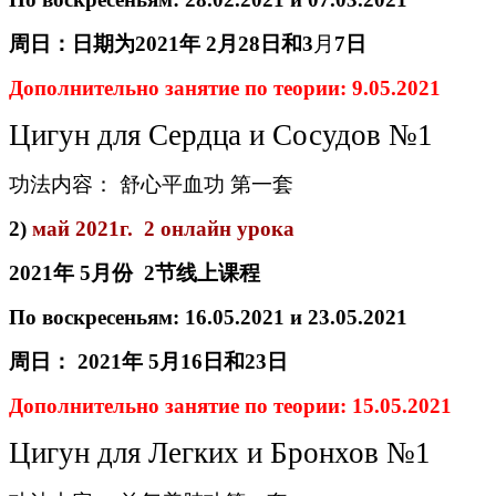
周日：日期
为
2021
年
2
月
2
8
日和
3
月
7
日
Дополнительно занятие по теории: 9.05.2021
Цигун для Сердца и Сосудов №1
功法内容： 舒心平血功 第一套
2)
май 2021г. 2 онлайн урока
2021
年
5
月
份
2
节线
上
课
程
По воскресеньям:
16
.05.2021 и
23
.05.2021
周日：
2021
年
5
月
16
日
和
23
日
Дополнительно занятие по теории: 15.05.2021
Цигун для Легких и Бронхов №1