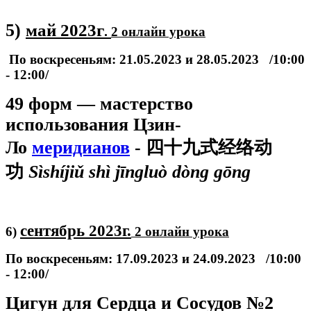
5)
май 2023г
.
2 онлайн урока
По воскресеньям: 21.05.2023 и 28.05.2023
/10:00
- 12:00/
49 форм — мастерство
использования Цзин-
Ло
меридианов
- 四十九式经络动
功
Sìshíjiǔ shì jīngluò dòng gōng
сентябрь 2023г.
6)
2 онлайн урока
По воскресеньям: 17.09.2023 и 24.09.2023
/10:00
- 12:00/
Цигун для Сердца и Сосудов №2