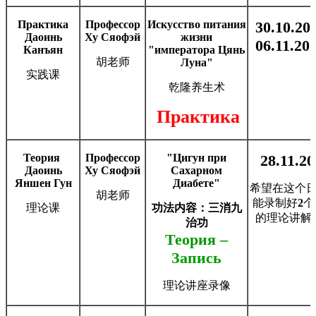
Практика
Профессор
Искусство питания
30.10.202
Даоинь
Ху Сяофэй
жизни
06.11.202
Канъян
"императора Цянь
胡老师
Луна"
实践课
乾隆养生术
Практика
Теория
Профессор
"Цигун при
28.11.20
Даоинь
Ху Сяофэй
Сахарном
Яншен Гун
Диабете"
希望在这个
胡老师
能录制好
2
个
理论课
功法内容：
三消九
的理论讲解
治功
Теория –
Запись
理论讲座录像