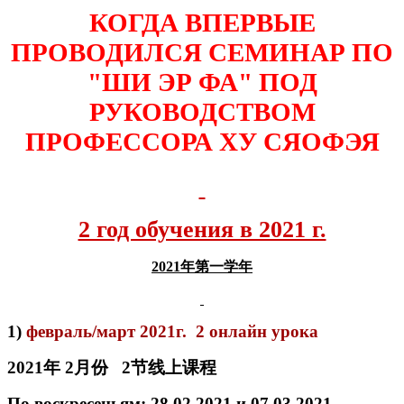
КОГДА ВПЕРВЫЕ
ПРОВОДИЛСЯ СЕМИНАР ПО
"ШИ ЭР ФА" ПОД
РУКОВОДСТВОМ
ПРОФЕССОРА ХУ СЯОФЭЯ
2 год обучения в 2021 г.
2021
年第一学年
1)
февраль/март 2021г. 2 онлайн урока
2021
年
2
月份
2
节线
上
课
程
По воскресеньям:
2
8
.02.2021 и
07
.0
3
.2021