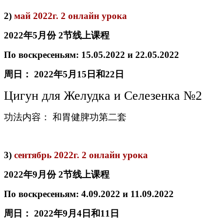
2)
май 2022г. 2 онлайн урока
2022
年
5
月份
2
节线
上
课
程
По воскресеньям: 15.05.2022 и 22.05.2022
周日：
2022
年
5
月
15
日和
22
日
Цигун для Желудка и Селезенка №2
功法内容： 和胃健脾功第二套
3)
сентябрь 2022г. 2 онлайн урока
2022
年
9
月份
2
节线
上
课
程
По воскресеньям: 4.09.2022 и 11.09.2022
周日：
2022
年
9
月
4
日和
11
日