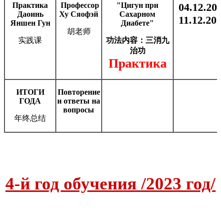
Практика
Профессор
"Цигун при
04.12.202
Даоинь
Ху Сяофэй
Сахарном
11.12.202
Яншен Гун
Диабете"
胡老师
实践课
功法内容：
三消九
治功
Практика
ИТОГИ
Повторение
ГОДА
и ответы на
вопросы
年终总结
4-й год обучения /2023 год/