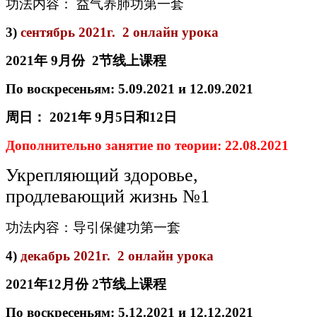
功法内容： 益气养肺功第一套
3)
сентябрь 2021г. 2 онлайн урока
2021
年
9
月
份
2
节线
上
课
程
По воскресеньям: 5.09.2021 и 12.09.2021
周日：
2021
年
9
月
5
日
和
12
日
Дополнительно занятие по теории: 22.08.2021
Укрепляющий здоровье,
продлевающий жизнь №1
功法内容：导引保健功第一套
4)
декабрь 2021г. 2 онлайн урока
2021
年
12
月份
2
节线
上
课
程
По воскресеньям: 5.12.2021 и 12.12.2021