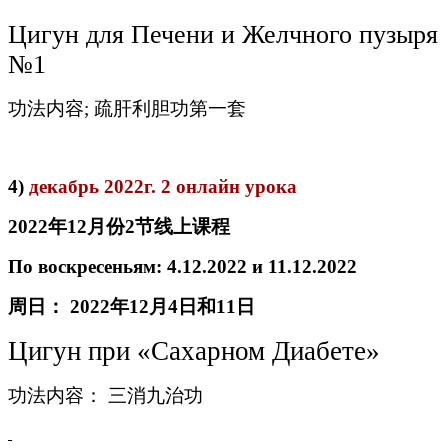
Цигун для Печени и Желчного пузыря
№1
功法内容; 疏肝利胆功第一套
4)
декабрь 2022г. 2 онлайн урока
2022
年
12
月份
2
节线
上
课
程
По воскресеньям: 4.12.2022 и 11.12.2022
周日：
2022
年
12
月
4
日和
11
日
Цигун при «Сахарном Диабете»
功法内容： 三消九治功