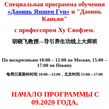
Специальная программа обучения
«Даоинь Яншен Гун»
и "Даоинь
Каньян"
с профессором Ху Сяофэем.
胡
晓飞
教授
---
导
引养生功
线
上大
师
班
По воскресеньям 10:00 – 12:00 по Москве, 15:00 –
17:00 по Пекину
每周日莫斯科
时间
10:
00—12:
00
，北京
时间
15:
00—17:
00
НАЧАЛО ПРОГРАММЫ С
09.2020 ГОДА,