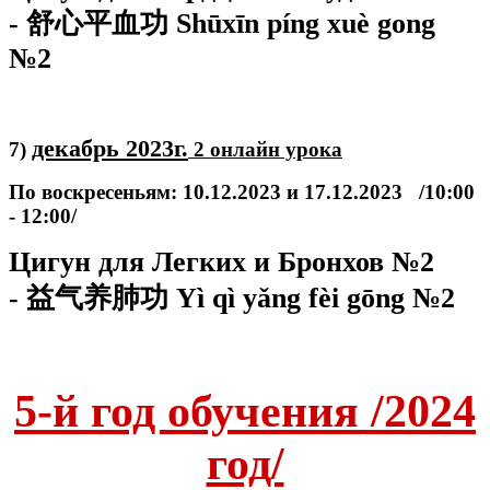
- 舒心平血功 Shūxīn píng xuè gong
№2
декабрь
2023г.
7)
2 онлайн урока
По воскресеньям: 10.12.2023 и 17.12.2023
/10:00
- 12:00/
Цигун для Легких и Бронхов №2
- 益气养肺功 Yì qì yǎng fèi gōng №2
5-й год обучения /2024
год/