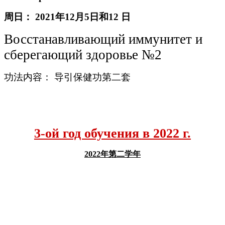
周日：
2021
年
12
月
5
日和
12
日
Восстанавливающий иммунитет и
сберегающий здоровье №2
功法内容： 导引保健功第二套
3-ой год обучения в 2022 г.
2022
年
第二学年