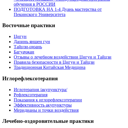
обучения в РОССИИ
ПОДГОТОВКА НА 1-4 Дуань мастерства от
Пекинского Университета
Восточные практики
Цигун
Даоинь яншен гун
Тайцзи-цюань
Багуачжан
Отзывы о лечебном воздействии Цигун и Тайцзи
Правила безопасности в Цигун и Тайцзи
Традиционная Китайская Медицина
Иглорефлексотерапия
Иглотерапия /акупунктура/
Рефлексотерапия
Показания к иглорефлексотерапии
Эффективность акупунктуры
Меридианы и точки воздействия
Лечебно-оздоровительные практики