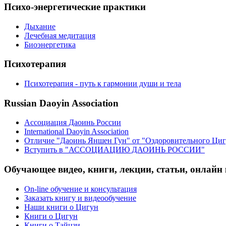
Психо-энергетические практики
Дыхание
Лечебная медитация
Биоэнергетика
Психотерапия
Психотерапия - путь к гармонии души и тела
Russian Daoyin Association
Ассоциация Даоинь России
International Daoyin Association
Отличие "Даоинь Яншен Гун" от "Оздоровительного Ци
Вступить в "АССОЦИАЦИЮ ДАОИНЬ РОССИИ"
Обучающее видео, книги, лекции, статьи, онлайн
On-line обучение и консультация
Заказать книгу и видеообучение
Наши книги о Цигун
Книги о Цигун
Книги о Тайцзи