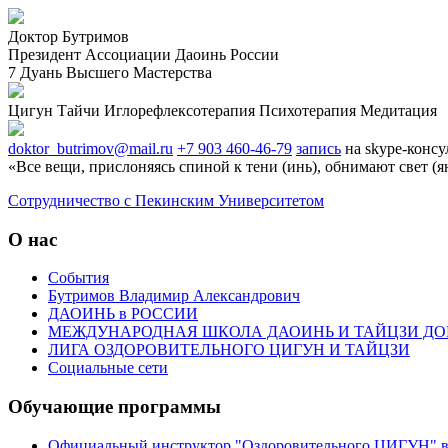
Доктор Бутримов
Президент Ассоциации Даоинь России
7 Дуань Высшего Мастерства
Цигун
Тайчи
Иглорефлексотерапия
Психотерапия
Медитация
doktor_butrimov@mail.ru
+7 903 460-46-79
запись
на skype-консу
«Все вещи, прислоняясь спиной к тени (инь), обнимают свет (я
Cотрудничество с Пекинским Университетом
О нас
События
Бутримов Владимир Александрович
ДАОИНЬ в РОССИИ
МЕЖДУНАРОДНАЯ ШКОЛА ДАОИНЬ И ТАЙЦЗИ ДО
ЛИГА ОЗДОРОВИТЕЛЬНОГО ЦИГУН И ТАЙЦЗИ
Социальные сети
Обучающие программы
Официальный инструктор "Оздоровительного ЦИГУН" в