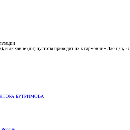
льтации
н), и дыхание (ци) пустоты приводит их к гармонии»
Лао-цзи, «
КТОРА БУТРИМОВА
 России.