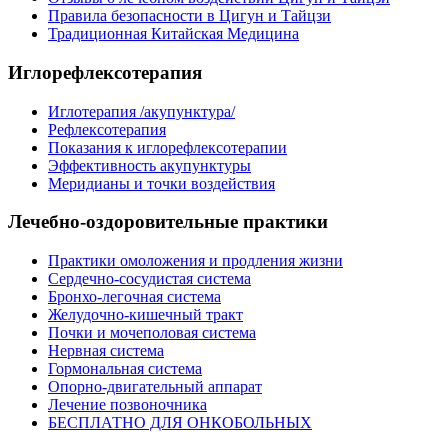
Правила безопасности в Цигун и Тайцзи
Традиционная Китайская Медицина
Иглорефлексотерапия
Иглотерапия /акупунктура/
Рефлексотерапия
Показания к иглорефлексотерапии
Эффективность акупунктуры
Меридианы и точки воздействия
Лечебно-оздоровительные практики
Практики омоложения и продления жизни
Сердечно-сосудистая система
Бронхо-легочная система
Желудочно-кишечный тракт
Почки и мочеполовая система
Нервная система
Гормональная система
Опорно-двигательный аппарат
Лечение позвоночника
БЕСПЛАТНО ДЛЯ ОНКОБОЛЬНЫХ