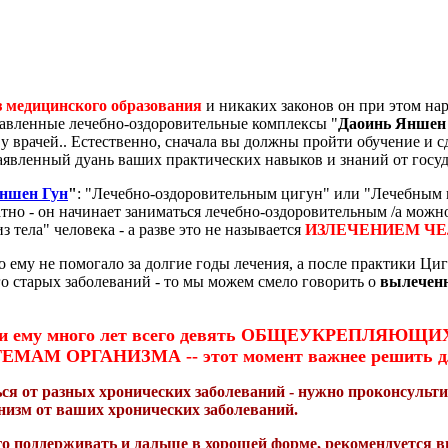
з медицинского образования
и никаких законов он при этом нар
равленные лечебно-оздоровительные комплексы "
Даоинь Яншен
 врачей.. Естественно, сначала вы должны пройти обучение и сд
аявленный дуань ваших практических навыков и знаний от госу
ншен Гун
"
: "Лечебно-оздоровительным цигун" или "Лечебным ц
татно - он начинает заниматься лечебно-оздоровительным /а можн
 тела" человека - а разве это не называется
ИЗЛЕЧЕНИЕМ Ч
о ему не помогало за долгие годы лечения, а после практики Цигу
его старых заболеваний - то мы можем смело говорить о
вылеченн
чить ли ему много лет всего девять ОБЩЕУКРЕПЛЯ
ГАНИЗМА -- этот момент важнее решить для ин
ься от разных хронических заболеваний - нужно проконсульт
низм от ваших хронических заболеваний.
т его поддерживать и дальше в хорошей форме, рекомендует