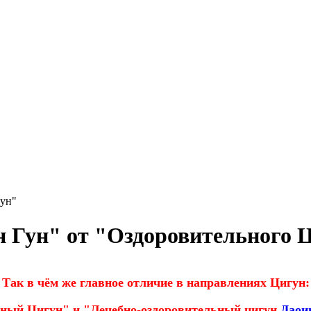
гун"
н Гун" от "Оздоровительного 
Так в чём же главное отличие в направлениях Цигун:
ный Цигун" и "Лечебно-оздоровительный цигун
Даои