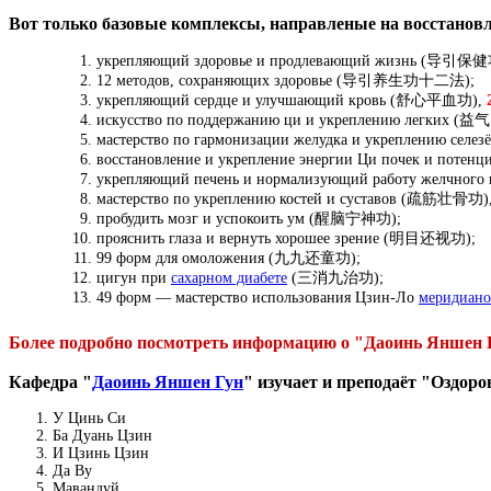
Вот только базовые комплексы, направленые на восстанов
укрепляющий здоровье и продлевающий жизнь (导引保
12 методов, сохраняющих здоровье (导引养生功十二法);
укрепляющий сердце и улучшающий кровь (舒心平血功),
2
искусство по поддержанию ци и укреплению легких (
мастерство по гармонизации желудка и укреплению се
восстановление и укрепление энергии Ци почек и по
укрепляющий печень и нормализующий работу желчно
мастерство по укреплению костей и суставов (疏筋壮骨功)
пробудить мозг и успокоить ум (醒脑宁神功);
прояснить глаза и вернуть хорошее зрение (明目还视功);
99 форм для омоложения (九九还童功);
цигун при
сахарном диабете
(三消九治功);
49 форм — мастерство использования Цзин-Ло
меридиано
Более подробно посмотреть информацию о "Даоинь Яншен 
Кафедра "
Даоинь Яншен Гун
" изучает и преподаёт "Оздор
У Цинь Си
Ба Дуань Цзин
И Цзинь Цзин
Да Ву
Мавандуй