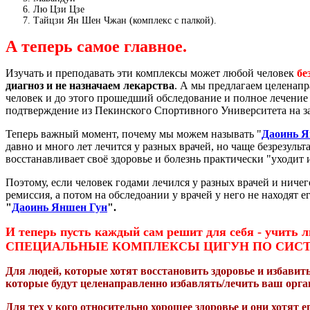
Лю Цзи Цзе
Тайцзи Ян Шен Чжан (комплекс с палкой).
А теперь самое главное.
Изучать и преподавать эти комплексы может любой человек
бе
диагноз и не назначаем лекарства
. А мы предлагаем целенап
человек и до этого прошедший обследование и полное лечение у
подтверждение из Пекинского Спортивного Университета на з
Теперь важный момент, почему мы можем называть "
Даоинь Я
давно и много лет лечится у разных врачей, но чаще безрезуль
восстанавливает своё здоровье и болезнь практически "уходит из
Поэтому, если человек годами лечился у разных врачей и ничег
ремиссия, а потом на обследоании у врачей у него не находят 
"
Даоинь Яншен Гун
".
И теперь пусть каждый сам решит для себя - у
СПЕЦИАЛЬНЫЕ КОМПЛЕКСЫ ЦИГУН ПО СИСТЕМАМ ОР
Для людей, которые хотят восстановить здоровье и избавит
которые будут целенаправленно избавлять/лечить ваш орга
Для тех у кого относительно хорошее здоровье и они хотя