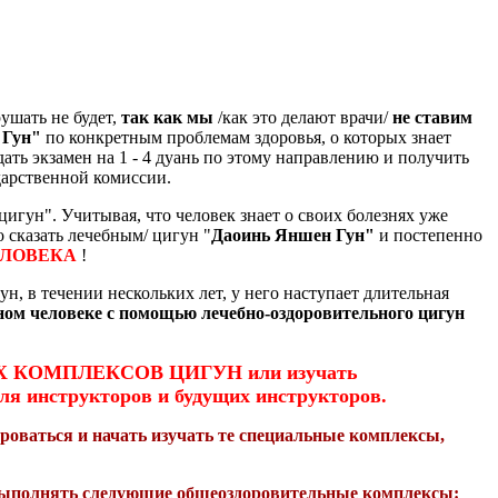
ушать не будет,
так как мы
/как это делают врачи/
не ставим
 Гун"
по конкретным проблемам здоровья, о которых знает
ать экзамен на 1 - 4 дуань по этому направлению и получить
дарственной комиссии.
игун". Учитывая, что человек знает о своих болезнях уже
о сказать лечебным/ цигун "
Даоинь Яншен Гун"
и постепенно
ЕЛОВЕКА
!
н, в течении нескольких лет, у него наступает длительная
ом человеке с помощью лечебно-оздоровительного цигун
ЮЩИХ КОМПЛЕКСОВ ЦИГУН или изучать
структоров и будущих инструкторов.
ироваться и начать изучать те специальные комплексы,
ся выполнять следующие общеоздоровительные комплексы: