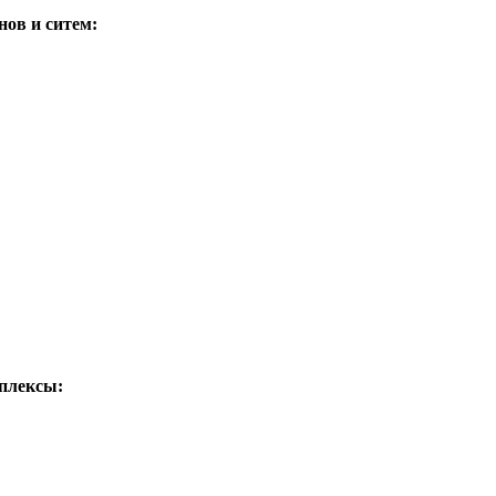
ов и ситем:
мплексы: