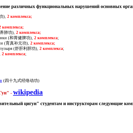
ление различных функциональных нарушений основных орган
健功),
2 комплекса;
 комплекса;
益气养肺功),
2 комплекса;
лезёнки (和胃健脾功),
2 комплекса
;
тенции (育真补元功),
2 комплекса;
го пузыря (舒肝利胆功),
2 комплекса
;
,
2 комплекса
;
в
(四十九式经络动功)
wikipedia
Гун"
-
овительный цигун" студентам и инструкторам следующие ко