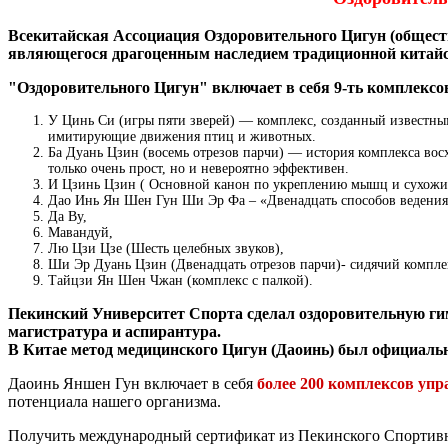
Всекитайская Ассоциация Оздоровительного Цигун (обществ
являющегося драгоценным наследием традиционной китайс
"Оздоровительного Цигун" включает в себя 9-ть комплексо
У Цинь Си (игры пяти зверей) — комплекс, созданный известным
имитирующие движения птиц и животных.
Ба Дуань Цзин (восемь отрезов парчи) — история комплекса восх
только очень прост, но и невероятно эффективен.
И Цзинь Цзин ( Основной канон по укреплению мышц и сухожи
Дао Инь Ян Шен Гун Ши Эр Фа – «Двенадцать способов ведения
Да Ву,
Мавандуй,
Лю Цзи Цзе (Шесть целебных звуков),
Ши Эр Дуань Цзин (Двенадцать отрезов парчи)- сидячий компле
Тайцзи Ян Шен Чжан (комплекс с палкой).
Пекинский Университет Спорта сделал оздоровительную г
магистратура и аспирантура.
В Китае метод медицинского Цигун (Даоинь) был официальн
Даоинь Яншен Гун включает в себя
более 200 комплексов уп
потенциала нашего организма.
Получить международный сертификат из Пекинского Спортивн