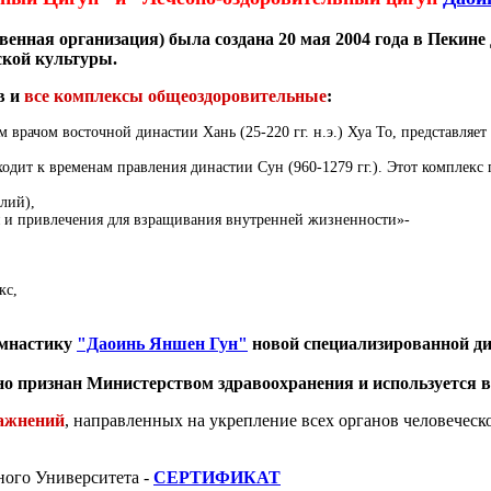
енная организация) была создана 20 мая 2004 года в Пекине
кой культуры.
в и
все комплексы общеоздоровительные
:
 врачом восточной династии Хань (25-220 гг. н.э.) Хуа То, представляе
одит к временам правления династии Сун (960-1279 гг.). Этот комплекс
лий),
 и привлечения для взращивания внутренней жизненности»-
кс,
имнастику
"Даоинь Яншен Гун"
новой специализированной ди
о признан Министерством здравоохранения и используется в 
ражнений
, направленных на укрепление всех органов человеческ
ого Университета -
СЕРТИФИКАТ