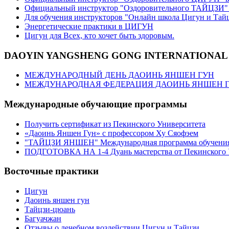
Официальный инструктор "Оздоровительного ТАЙЦЗИ" 
Для обучения инструкторов "Онлайн школа Цигун и Тай
Энергетические практики в ЦИГУН
Цигун для Всех, кто хочет быть здоровым.
DAOYIN YANGSHENG GONG INTERNATIONAL
МЕЖДУНАРОДНЫЙ ДЕНЬ ДАОИНЬ ЯНШЕН ГУН
МЕЖДУНАРОДНАЯ ФЕДЕРАЦИЯ ДАОИНЬ ЯНШЕН 
Международные обучающие программы
Получить сертификат из Пекинского Университета
«Даоинь Яншен Гун» с профессором Ху Сяофэем
"ТАЙЦЗИ ЯНШЕН" Международная программа обучен
ПОДГОТОВКА НА 1-4 Дуань мастерства от Пекинского 
Восточные практики
Цигун
Даоинь яншен гун
Тайцзи-цюань
Багуачжан
Отзывы о лечебном воздействии Цигун и Тайцзи