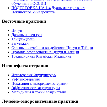
обучения в РОССИИ
ПОДГОТОВКА НА 1-4 Дуань мастерства от
Пекинского Университета
Восточные практики
Цигун
Даоинь яншен гун
Тайцзи-цюань
Багуачжан
Отзывы о лечебном воздействии Цигун и Тайцзи
Правила безопасности в Цигун и Тайцзи
Традиционная Китайская Медицина
Иглорефлексотерапия
Иглотерапия /акупунктура/
Рефлексотерапия
Показания к иглорефлексотерапии
Эффективность акупунктуры
Меридианы и точки воздействия
Лечебно-оздоровительные практики