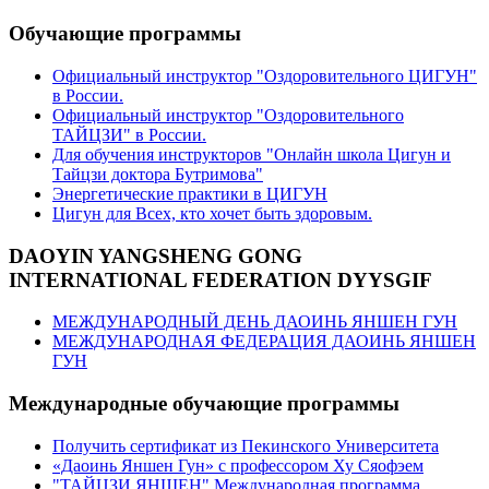
Обучающие программы
Официальный инструктор "Оздоровительного ЦИГУН"
в России.
Официальный инструктор "Оздоровительного
ТАЙЦЗИ" в России.
Для обучения инструкторов "Онлайн школа Цигун и
Тайцзи доктора Бутримова"
Энергетические практики в ЦИГУН
Цигун для Всех, кто хочет быть здоровым.
DAOYIN YANGSHENG GONG
INTERNATIONAL FEDERATION DYYSGIF
МЕЖДУНАРОДНЫЙ ДЕНЬ ДАОИНЬ ЯНШЕН ГУН
МЕЖДУНАРОДНАЯ ФЕДЕРАЦИЯ ДАОИНЬ ЯНШЕН
ГУН
Международные обучающие программы
Получить сертификат из Пекинского Университета
«Даоинь Яншен Гун» с профессором Ху Сяофэем
"ТАЙЦЗИ ЯНШЕН" Международная программа