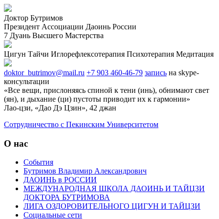
Доктор Бутримов
Президент Ассоциации Даоинь России
7 Дуань Высшего Мастерства
Цигун
Тайчи
Иглорефлексотерапия
Психотерапия
Медитация
doktor_butrimov@mail.ru
+7 903 460-46-79
запись
на skype-
консультации
«Все вещи, прислоняясь спиной к тени (инь), обнимают свет
(ян), и дыхание (ци) пустоты приводит их к гармонии»
Лао-цзи, «Дао Дэ Цзин», 42 джан
Cотрудничество с Пекинским Университетом
О нас
События
Бутримов Владимир Александрович
ДАОИНЬ в РОССИИ
МЕЖДУНАРОДНАЯ ШКОЛА ДАОИНЬ И ТАЙЦЗИ
ДОКТОРА БУТРИМОВА
ЛИГА ОЗДОРОВИТЕЛЬНОГО ЦИГУН И ТАЙЦЗИ
Социальные сети