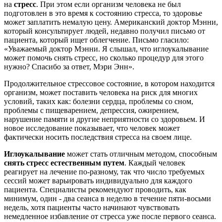
на
стресс
. При этом если организм человека не был
подготовлен в это время к состоянию стресса, то здоровье
может заплатить немалую цену. Американский доктор Мэнни,
который консультирует людей, недавно получил письмо от
пациента, который ищет облегчение. Письмо гласило:
«Уважаемый доктор Мэнни. Я слышал, что иглоукалывание
может помочь снять стресс, но сколько процедур для этого
нужно? Спасибо за ответ, Мэри Энн».
Продолжительное стрессовое состояние, в котором находится
организм, может поставить человека на риск для многих
условий, таких как: болезни сердца, проблемы со сном,
проблемы с пищеварением, депрессия, ожирением,
нарушение памяти и другие неприятности со здоровьем. И
новое исследование показывает, что человек может
фактически носить последствия стресса на своем лице.
Иглоукалывание
может стать отличным методом, способным
снять стресс естественным путем
. Каждый человек
реагирует на лечение по-разному, так что число требуемых
сессий может варьировать индивидуально для каждого
пациента. Специалисты рекомендуют проводить, как
минимум, один - два сеанса в неделю в течение пяти-восьми
недель, хотя пациенты часто начинают чувствовать
немедленное избавление от стресса уже после первого сеанса.