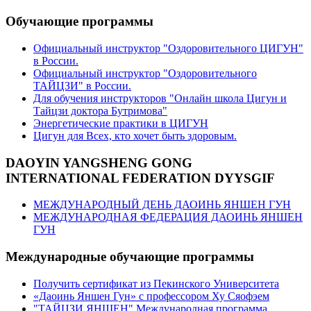
Обучающие программы
Официальный инструктор "Оздоровительного ЦИГУН"
в России.
Официальный инструктор "Оздоровительного
ТАЙЦЗИ" в России.
Для обучения инструкторов "Онлайн школа Цигун и
Тайцзи доктора Бутримова"
Энергетические практики в ЦИГУН
Цигун для Всех, кто хочет быть здоровым.
DAOYIN YANGSHENG GONG
INTERNATIONAL FEDERATION DYYSGIF
МЕЖДУНАРОДНЫЙ ДЕНЬ ДАОИНЬ ЯНШЕН ГУН
МЕЖДУНАРОДНАЯ ФЕДЕРАЦИЯ ДАОИНЬ ЯНШЕН
ГУН
Международные обучающие программы
Получить сертификат из Пекинского Университета
«Даоинь Яншен Гун» с профессором Ху Сяофэем
"ТАЙЦЗИ ЯНШЕН" Международная программа