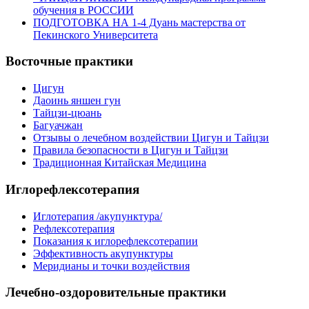
обучения в РОССИИ
ПОДГОТОВКА НА 1-4 Дуань мастерства от
Пекинского Университета
Восточные практики
Цигун
Даоинь яншен гун
Тайцзи-цюань
Багуачжан
Отзывы о лечебном воздействии Цигун и Тайцзи
Правила безопасности в Цигун и Тайцзи
Традиционная Китайская Медицина
Иглорефлексотерапия
Иглотерапия /акупунктура/
Рефлексотерапия
Показания к иглорефлексотерапии
Эффективность акупунктуры
Меридианы и точки воздействия
Лечебно-оздоровительные практики