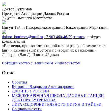
Доктор Бутримов
Президент Ассоциации Даоинь России
7 Дуань Высшего Мастерства
Цигун
Тайчи
Иглорефлексотерапия
Психотерапия
Медитация
doktor_butrimov@mail.ru
+7 903 460-46-79
запись
на skype-
консультации
«Все вещи, прислоняясь спиной к тени (инь), обнимают свет
(ян), и дыхание (ци) пустоты приводит их к гармонии»
Лао-цзи, «Дао Дэ Цзин», 42 джан
Cотрудничество с Пекинским Университетом
О нас
События
Бутримов Владимир Александрович
ДАОИНЬ в РОССИИ
МЕЖДУНАРОДНАЯ ШКОЛА ДАОИНЬ И ТАЙЦЗИ
ДОКТОРА БУТРИМОВА
ЛИГА ОЗДОРОВИТЕЛЬНОГО ЦИГУН И ТАЙЦЗИ
Социальные сети