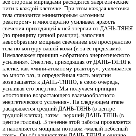
все стороны мириадами расходятся энергетические
нити к каждой клеточке. При этом каждая клеточка
тела становится миниатюрным «атомным
реактором» и многократно усиливает яркость
свечения приходящей к ней энергии от ДАНЬ-ТЯНЯ
(по принципу цепной реакции), наполняя
невообразимо мощным свечением всё пространство
тела по контуру вашей кожи (и за её пределами).
Немаловажен принцип «обратного энергетического
усиления». Энергия, приходящая от ДАНЬ-ТЯНЯ к
клетке, как «мини-атомному реактору», усиливается
во много раз, и определённая часть энергии
возвращается к ДАНЬ-ТЯНЮ, в свою очередь,
усиливая его энергию. Мы получаем принцип
«постоянно возрастающего взаимообратного
энергетического усиления». На следующем этапе
раскрывается средний ДАНЬ-ТЯНЬ (в центре
грудной клетки), затем - верхний ДАНЬ-ТЯНЬ (в
центре головы). В течение этой работы проявляется
и наполняется мощным потоком «малый небесный
круг». Он объединяет три ДАНЬ-ТЯНЯ в единую